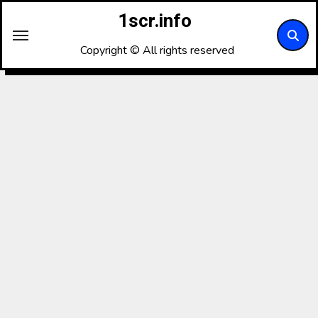
内
1scr.info
容
を
Copyright © All rights reserved
ス
キ
ッ
プ