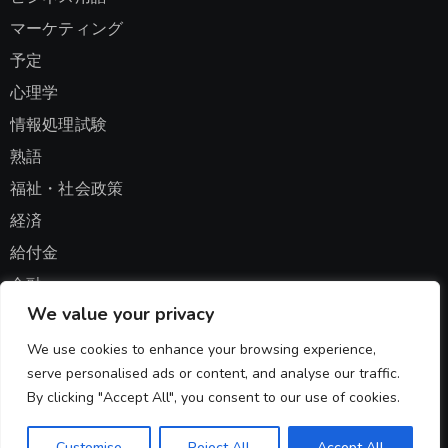
マーケティング
予定
心理学
情報処理試験
熟語
福祉・社会政策
経済
給付金
金融
We value your privacy
集計
We use cookies to enhance your browsing experience,
serve personalised ads or content, and analyse our traffic.
1scr.info
By clicking "Accept All", you consent to our use of cookies.
Customise
Reject All
Accept All