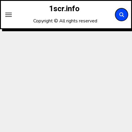
内
1scr.info
容
を
Copyright © All rights reserved
ス
キ
ッ
プ