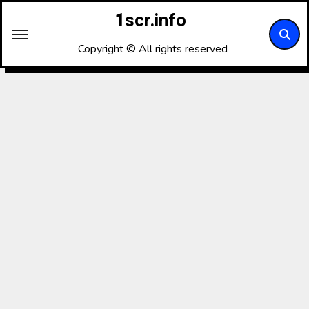
内
1scr.info
容
を
Copyright © All rights reserved
ス
キ
ッ
プ